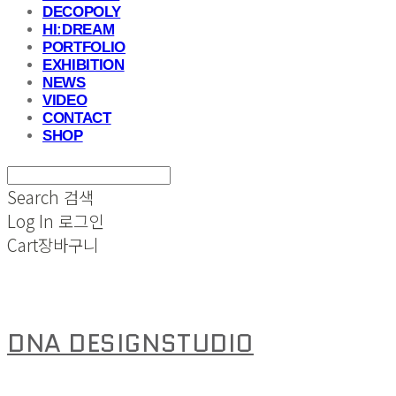
DECOPOLY
HI:DREAM
PORTFOLIO
EXHIBITION
NEWS
VIDEO
CONTACT
SHOP
Search
검색
Log In
로그인
Cart
장바구니
DNA DESIGNSTUDIO