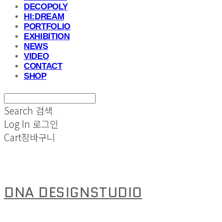
DECOPOLY
HI:DREAM
PORTFOLIO
EXHIBITION
NEWS
VIDEO
CONTACT
SHOP
Search
검색
Log In
로그인
Cart
장바구니
DNA DESIGNSTUDIO