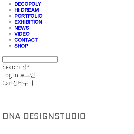
DECOPOLY
HI:DREAM
PORTFOLIO
EXHIBITION
NEWS
VIDEO
CONTACT
SHOP
Search
검색
Log In
로그인
Cart
장바구니
DNA DESIGNSTUDIO