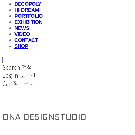
DECOPOLY
HI:DREAM
PORTFOLIO
EXHIBITION
NEWS
VIDEO
CONTACT
SHOP
Search
검색
Log In
로그인
Cart
장바구니
DNA DESIGNSTUDIO