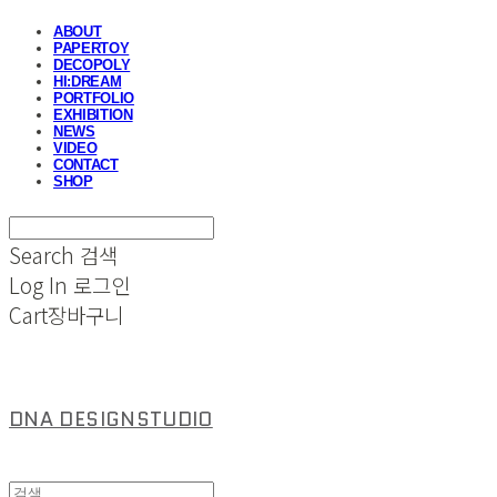
ABOUT
PAPERTOY
DECOPOLY
HI:DREAM
PORTFOLIO
EXHIBITION
NEWS
VIDEO
CONTACT
SHOP
Search
검색
Log In
로그인
Cart
장바구니
DNA DESIGNSTUDIO