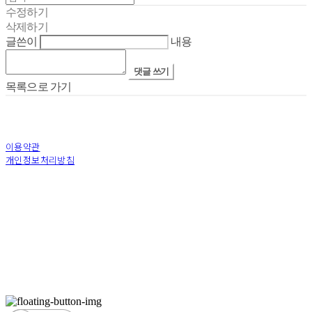
수정하기
삭제하기
글쓴이
내용
댓글 쓰기
목록으로 가기
이용약관
개인정보처리방침
사업자정보확인
상호: 디엔에이디자인스튜디오(주) | 대표: 안지은 | 개인정보관리책임자: 안지은 | 전
화: +82-62-384-3178 | 이메일: dna_design@naver.com
주소: 광주광역시 동구 동명로 67번길 21, 1층 (지산동) | 사업자등록번호:
387-81-
03126
| 통신판매:
제 2016-광주동구-0230 호
| 호스팅제공자: (주)식스샵